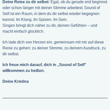
Deine Reise zu dir selbst:
Egal, ob du gerade erst beginnst
oder schon länger mit deiner Stimme arbeitest; Sound of
Self ist ein Raum, in dem du dir selbst wieder begegnen
kannst. Im Klang. Im Spüren. Im Sein.
Singen bringt dich näher zu dir, deinen Gefühlen – und
macht einfach glücklich.
Ich lade dich von Herzen ein, gemeinsam mit mir auf diese
Reise zu gehen: zu deiner Stimme, zu deinem Ausdruck, zu
dir selbst.
Ich freue mich darauf, dich in „Sound of Self“
willkommen zu heißen.
Deine Kristina