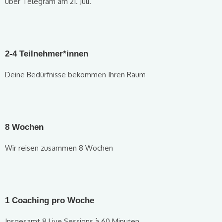
über Telegram am 21. Juli.
2-4 Teilnehmer*innen
Deine Bedürfnisse bekommen Ihren Raum
8 Wochen
Wir reisen zusammen 8 Wochen
1 Coaching pro Woche
Insgesamt 8 Live Sessions à 60 Minuten.