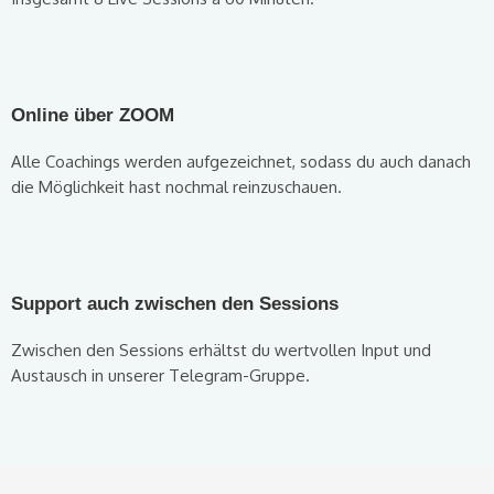
Online über ZOOM
Alle Coachings werden aufgezeichnet, sodass du auch danach
die Möglichkeit hast nochmal reinzuschauen.
Support auch zwischen den Sessions
Zwischen den Sessions erhältst du wertvollen Input und
Austausch in unserer Telegram-Gruppe.