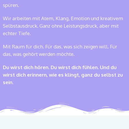
spüren.
Wir arbeiten mit Atem, Klang, Emotion und kreativem
Selbstausdruck. Ganz ohne Leistungsdruck, aber mit
echter Tiefe.
Mit Raum für dich. Für das, was sich zeigen will. Für
das, was gehört werden möchte.
Du wirst dich hören. Du wirst dich fühlen. Und du
wirst dich erinnern, wie es klingt, ganz du selbst zu
sein.