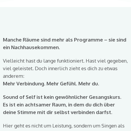
Manche Räume sind mehr als Programme – sie sind
ein Nachhausekommen.
Vielleicht hast du lange funktioniert. Hast viel gegeben,
viel geleistet. Doch innerlich zieht es dich zu etwas
anderem:
Mehr Verbindung. Mehr Gefühl. Mehr du.
Sound of Self ist kein gewöhnlicher Gesangskurs
.
Es ist ein achtsamer Raum, in dem du dich über
deine Stimme mit dir selbst verbinden darfst.
Hier geht es nicht um Leistung, sondern um Singen als