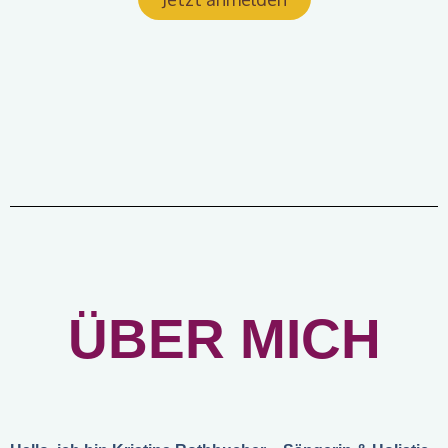
ÜBER MICH