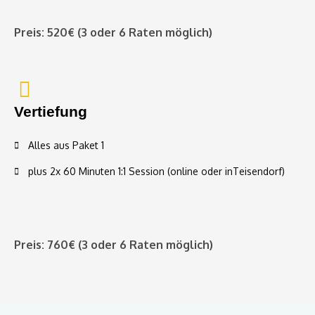
Preis: 520€ (3 oder 6 Raten möglich)
Vertiefung
Alles aus Paket 1
plus 2x 60 Minuten 1:1 Session (online oder inTeisendorf)
Preis: 760€ (3 oder 6 Raten möglich)