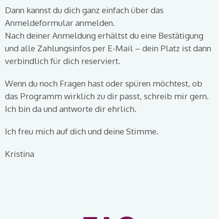
Dann kannst du dich ganz einfach über das
Anmeldeformular anmelden.
Nach deiner Anmeldung erhältst du eine Bestätigung
und alle Zahlungsinfos per E-Mail – dein Platz ist dann
verbindlich für dich reserviert.
Wenn du noch Fragen hast oder spüren möchtest, ob
das Programm wirklich zu dir passt, schreib mir gern.
Ich bin da und antworte dir ehrlich.
Ich freu mich auf dich und deine Stimme.
Kristina