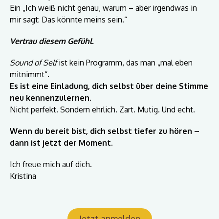
Ein „Ich weiß nicht genau, warum – aber irgendwas in
mir sagt: Das könnte meins sein.“
Vertrau diesem Gefühl.
Sound of Self
ist kein Programm, das man „mal eben
mitnimmt“.
Es ist eine Einladung, dich selbst über deine Stimme
neu kennenzulernen.
Nicht perfekt. Sondern ehrlich. Zart. Mutig. Und echt.
Wenn du bereit bist, dich selbst tiefer zu hören –
dann ist jetzt der Moment.
Ich freue mich auf dich.
Kristina
Jetzt anmelden